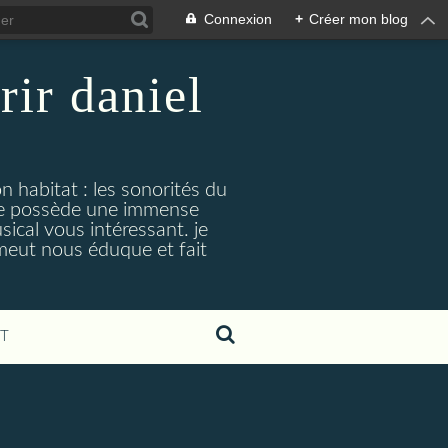
Connexion
+
Créer mon blog
rir daniel
n habitat : les sonorités du
. je possède une immense
cal vous intéressant. je
émeut nous éduque et fait
T