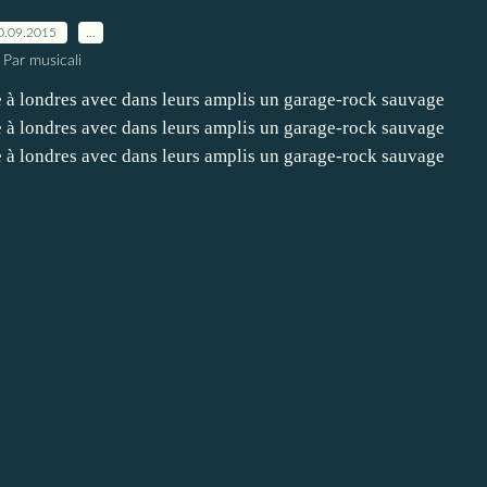
0.09.2015
…
Par musicali