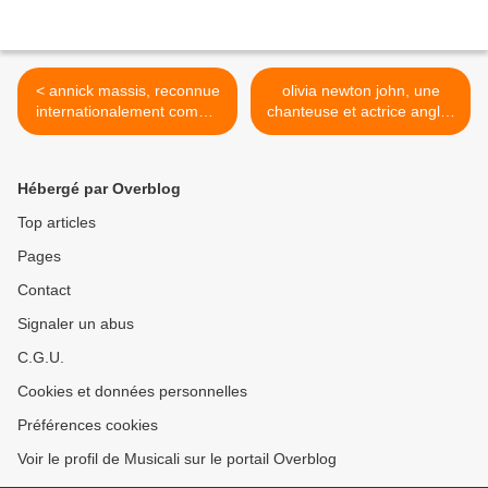
< annick massis, reconnue
olivia newton john, une
internationalement comme
chanteuse et actrice anglo-
l'une des plus grandes
australienne connue pour
sopranos françaises et une
son rôle dans "grease" et la
des cantatrices les plus
romance musicale "xanadu"
Hébergé par Overblog
versatiles du moment
vient de disparaitre en ce
mois d'août 2022 >
Top articles
Pages
Contact
Signaler un abus
C.G.U.
Cookies et données personnelles
Préférences cookies
Voir le profil de Musicali sur le portail Overblog