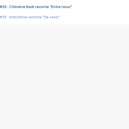
#26 : Chimène Badi raconte "Entre nous"
#25 : Indochine raconte "3e sexe"
#24 : Zaho raconte "C'est chelou"
#23 : Patrick Bruel raconte "Au café des délices"
#22 : Kyo raconte "Le chemin"
#21 : Nolwenn Leroy raconte "Cassé"
#20 : Patrick Hernandez raconte "Born to be alive"
#19 : Lorie raconte "Près de moi"
#18 : Michael Jones raconte "A nos actes manqués" (avec Jean-Jacque
#17 : Khaled raconte "Aïcha"
#16 : Corneille raconte "Parce qu'on vient de loin"
#15 : Indochine raconte "L'aventurier"