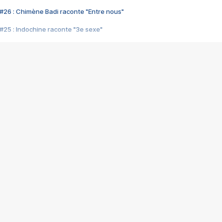
#26 : Chimène Badi raconte "Entre nous"
#25 : Indochine raconte "3e sexe"
#24 : Zaho raconte "C'est chelou"
#23 : Patrick Bruel raconte "Au café des délices"
#22 : Kyo raconte "Le chemin"
#21 : Nolwenn Leroy raconte "Cassé"
#20 : Patrick Hernandez raconte "Born to be alive"
#19 : Lorie raconte "Près de moi"
#18 : Michael Jones raconte "A nos actes manqués" (avec Jean-Jacque
#17 : Khaled raconte "Aïcha"
#16 : Corneille raconte "Parce qu'on vient de loin"
#15 : Indochine raconte "L'aventurier"