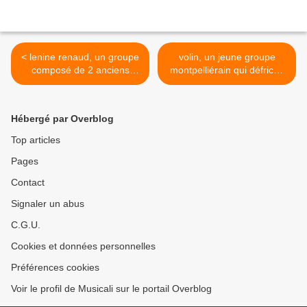
< lenine renaud, un groupe
volin, un jeune groupe
composé de 2 anciens
montpelliérain qui défriche
membres de marcel et son
les sentiers du rock indie >
orchestre et l'ex-guitariste
des vrp cyril delmote
Hébergé par Overblog
Top articles
Pages
Contact
Signaler un abus
C.G.U.
Cookies et données personnelles
Préférences cookies
Voir le profil de Musicali sur le portail Overblog