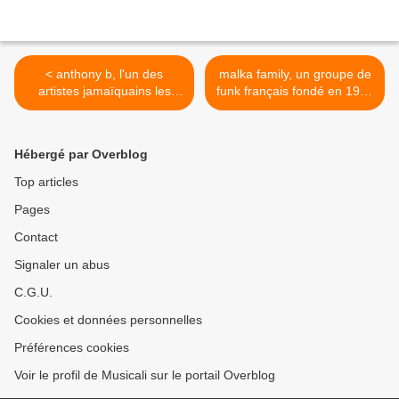
< anthony b, l'un des
malka family, un groupe de
artistes jamaïquains les
funk français fondé en 1988
plus populaires en france,
et qui se sépare en 1997 et
un wicked artiste dancehall
une reformation en 2015 >
& new roots
Hébergé par Overblog
Top articles
Pages
Contact
Signaler un abus
C.G.U.
Cookies et données personnelles
Préférences cookies
Voir le profil de Musicali sur le portail Overblog