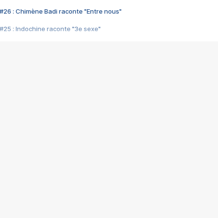
#26 : Chimène Badi raconte "Entre nous"
#25 : Indochine raconte "3e sexe"
#24 : Zaho raconte "C'est chelou"
#23 : Patrick Bruel raconte "Au café des délices"
#22 : Kyo raconte "Le chemin"
#21 : Nolwenn Leroy raconte "Cassé"
#20 : Patrick Hernandez raconte "Born to be alive"
#19 : Lorie raconte "Près de moi"
#18 : Michael Jones raconte "A nos actes manqués" (avec Jean-Jacque
#17 : Khaled raconte "Aïcha"
#16 : Corneille raconte "Parce qu'on vient de loin"
#15 : Indochine raconte "L'aventurier"