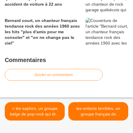
accident de voiture à 22 ans
Bernard court, un chanteur français
tendance rock des années 1960 avec
les hits "plus d'amis pour me
consoler" et "on ne change pas le
ciel"
Commentaires
Ajouter un commentaire
< les saphirs, un groupe
les enfants terribles, un
belge de pop-rock qui était
groupe français de
originaire de bruxelles
chansons créé par alain
féral composé de sa femme
luce, des frères et soeur