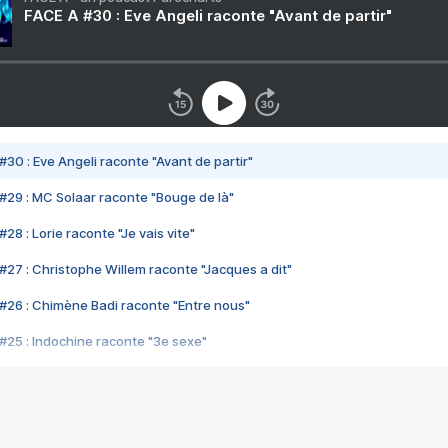
FACE A #30 : Eve Angeli raconte "Avant de partir"
#30 : Eve Angeli raconte "Avant de partir"
#29 : MC Solaar raconte "Bouge de là"
28 : Lorie raconte "Je vais vite"
#27 : Christophe Willem raconte "Jacques a dit"
#26 : Chimène Badi raconte "Entre nous"
#25 : Indochine raconte "3e sexe"
#24 : Zaho raconte "C'est chelou"
#23 : Patrick Bruel raconte "Au café des délices"