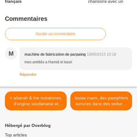
français
Commentaires
Ajouter un commentaire
M
machine de fabrication de parpaing
19/05/2015 10:18
mes amitiés a Hamid el kasri
Répondre
< alsarah & the nubatones,
louise roam, des pamphlets
d'origine soudanaise et
sonores dans des textures
ethnomusicologue avec son
riches au nom d'aurélie
groupe nommé the
mestres >
nubatones
Hébergé par Overblog
Top articles