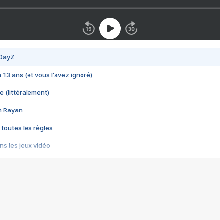
 DayZ
 a 13 ans (et vous l'avez ignoré)
e (littéralement)
im Rayan
 toutes les règles
s les jeux vidéo
us choquant de Rockstar ? - Le scandale BULLY
e plus moche de Steam
du RÊVE tourne au CAUCHEMAR
pendant 8 heures