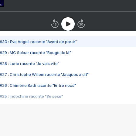
#30 : Eve Angeli raconte "Avant de partir"
#29 : MC Solaar raconte "Bouge de là"
28 : Lorie raconte "Je vais vite"
#27 : Christophe Willem raconte "Jacques a dit"
#26 : Chimène Badi raconte "Entre nous"
#25 : Indochine raconte "3e sexe"
#24 : Zaho raconte "C'est chelou"
#23 : Patrick Bruel raconte "Au café des délices"
#22 : Kyo raconte "Le chemin"