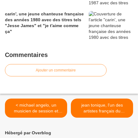
carin', une jeune chanteuse française
des années 1980 avec des titres tels
"Jesse James" et "je t'aime comme
ça"
Commentaires
Ajouter un commentaire
< michael angelo, un
jean tonique, l'un des
musicien de session et
artistes français du
sauvé de l'oubli, un trésor
moment, jeune et
de pop luxuriante enregistré
talentueux producteur de
en 1977
25 ans sur le label partyfine
Hébergé par Overblog
>