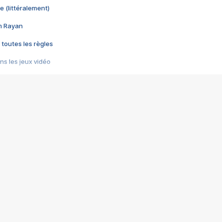
e (littéralement)
im Rayan
 toutes les règles
s les jeux vidéo
us choquant de Rockstar ? - Le scandale BULLY
e plus moche de Steam
du RÊVE tourne au CAUCHEMAR
pendant 8 heures
it… à tort
umiliés par un jeu vidéo
ire - Final Fantasy 8
ti un empire - Age of Empires