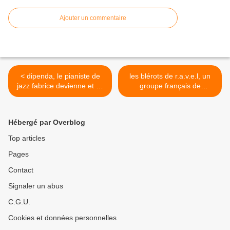
Ajouter un commentaire
< dipenda, le pianiste de
les blérots de r.a.v.e.l, un
jazz fabrice devienne et sa
groupe français de
musique composée pour la
chansons originaire des
pièce de théâtre d'aimé
yvelines, leur nom est une
césaire "une saison au
évocation explicite du
Hébergé par Overblog
congo"
boléro de ravel >
Top articles
Pages
Contact
Signaler un abus
C.G.U.
Cookies et données personnelles