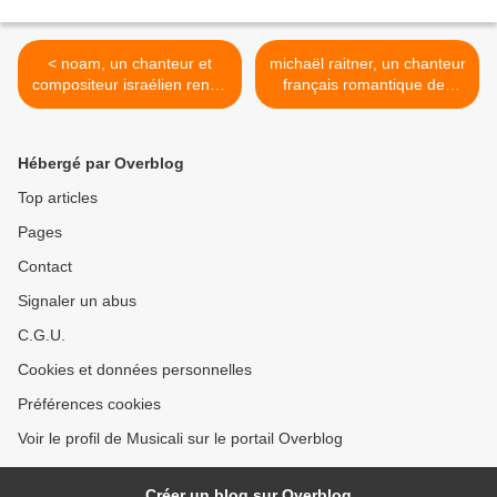
< noam, un chanteur et
michaël raitner, un chanteur
compositeur israélien rendu
français romantique des
célèbre notamment pour sa
70's par trop associé à mike
version du générique de
brant >
goldorak
Hébergé par Overblog
Top articles
Pages
Contact
Signaler un abus
C.G.U.
Cookies et données personnelles
Préférences cookies
Voir le profil de Musicali sur le portail Overblog
Créer un blog sur Overblog