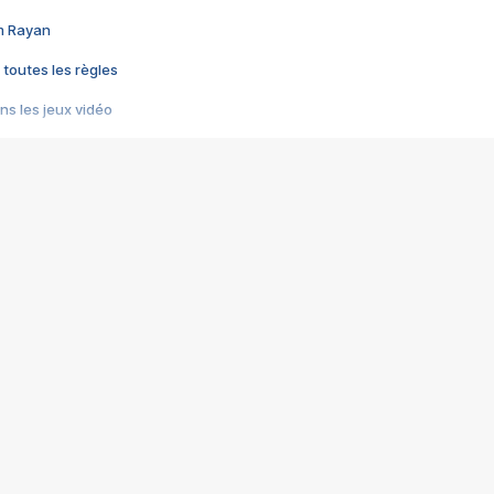
im Rayan
 toutes les règles
s les jeux vidéo
us choquant de Rockstar ? - Le scandale BULLY
e plus moche de Steam
du RÊVE tourne au CAUCHEMAR
pendant 8 heures
it… à tort
umiliés par un jeu vidéo
ire - Final Fantasy 8
ti un empire - Age of Empires
story DOFUS