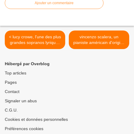
Ajouter un commentaire
< lucy crowe, l'une des plus
vincenzo scalera, un
grandes sopranos lyriques
pianiste américain d'origine
britanniques de sa
italienne particulièrement
génération
apprécié de certains
chanteurs et chefs
Hébergé par Overblog
d'orchestre >
Top articles
Pages
Contact
Signaler un abus
C.G.U.
Cookies et données personnelles
Préférences cookies