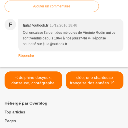
Ajouter un commentaire
F
fjula@outlook.fr
15/12/2016 18:46
Qui encaisse l'argent des mélodies de Virginie Rodin qui ce
sont vendus depuis 1964 à nos jours?<br /> Réponse
souhaité sur fjula@outlook.fr
Répondre
< delphine desyeux,
cléo, une chanteuse
danseuse, chorégraphe,
française des années 1960
professeur de tai ji quan,
en période duo et solo >
chanteuse, actrice de
théâtre et de cirque
Hébergé par Overblog
Top articles
Pages