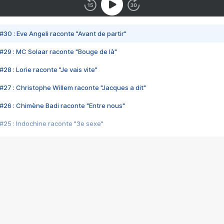
#30 : Eve Angeli raconte "Avant de partir"
#29 : MC Solaar raconte "Bouge de là"
28 : Lorie raconte "Je vais vite"
#27 : Christophe Willem raconte "Jacques a dit"
#26 : Chimène Badi raconte "Entre nous"
#25 : Indochine raconte "3e sexe"
#24 : Zaho raconte "C'est chelou"
#23 : Patrick Bruel raconte "Au café des délices"
#22 : Kyo raconte "Le chemin"
#21 : Nolwenn Leroy raconte "Cassé"
#20 : Patrick Hernandez raconte "Born to be alive"