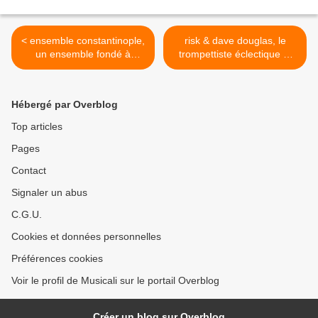
< ensemble constantinople,
risk & dave douglas, le
un ensemble fondé à
trompettiste éclectique et
montréal qui explore les
survolté avec un groupe
traditions orales des
brillant ouvert sur toutes les
cultures méditerranéennes
musiques >
Hébergé par Overblog
et les musiques
manuscrites du moyen-âge
Top articles
et de la renaissance
Pages
Contact
Signaler un abus
C.G.U.
Cookies et données personnelles
Préférences cookies
Voir le profil de Musicali sur le portail Overblog
Créer un blog sur Overblog