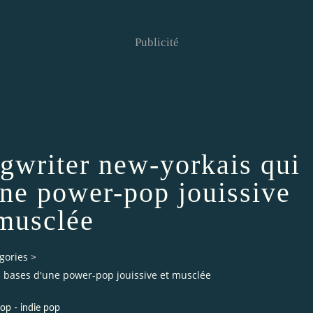
Publicité
ngwriter new-yorkais qui
'une power-pop jouissive
 musclée
gories
>
es bases d'une power-pop jouissive et musclée
op - indie pop