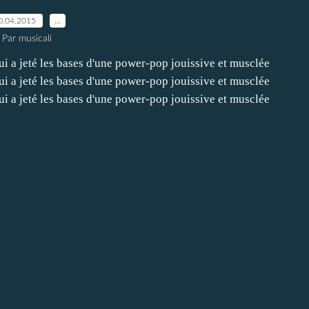
0.04.2015
…
Par musicali