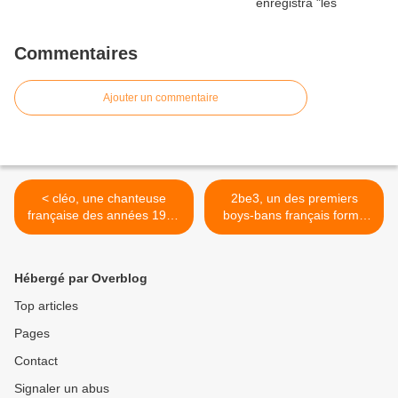
Commentaires
Ajouter un commentaire
< cléo, une chanteuse
2be3, un des premiers
française des années 1960
boys-bans français formé
en période duo et solo
en 1996 et composé de 3
amis d'enfance originaires
de longjumeau >
Hébergé par Overblog
Top articles
Pages
Contact
Signaler un abus