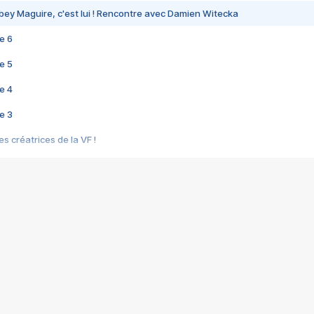
bey Maguire, c'est lui ! Rencontre avec Damien Witecka
e 6
e 5
e 4
e 3
s créatrices de la VF !
e 2
e 1
e Mektoub My Love arrive enfin ! Rencontre avec Shaïn Boumedine et Sal
i : après Toni en famille
elle réalise le bouleversant Dites lui que je l'aime
ais ! Rencontre autour de Vie privée de Rebecca Zlotowski