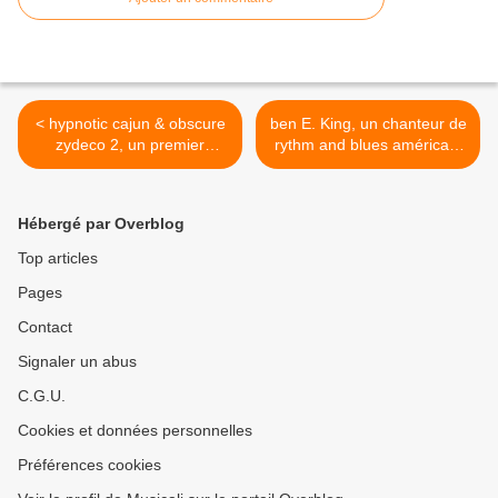
< hypnotic cajun & obscure
ben E. King, un chanteur de
zydeco 2, un premier
rythm and blues américain
volume en 2009 et cet
qui sera célèbre avec son
éternel retour à la musique
tube "stand by me" >
de louisiane
Hébergé par Overblog
Top articles
Pages
Contact
Signaler un abus
C.G.U.
Cookies et données personnelles
Préférences cookies