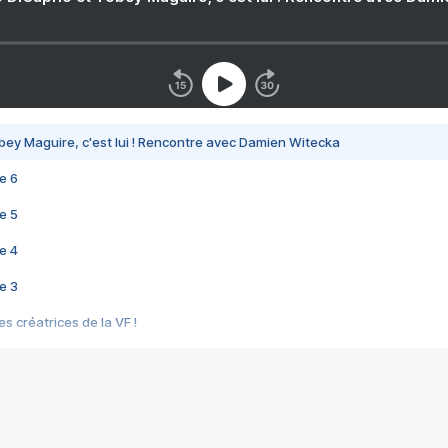
bey Maguire, c'est lui ! Rencontre avec Damien Witecka
e 6
e 5
e 4
e 3
s créatrices de la VF !
e 2
e 1
e Mektoub My Love arrive enfin ! Rencontre avec Shaïn Boumedine et Sal