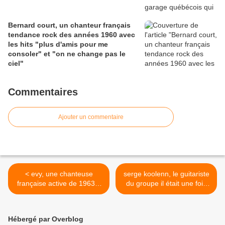
Bernard court, un chanteur français
tendance rock des années 1960 avec
les hits "plus d'amis pour me
consoler" et "on ne change pas le
ciel"
Commentaires
Ajouter un commentaire
< evy, une chanteuse
serge koolenn, le guitariste
française active de 1963 à
du groupe il était une fois
1969 et fut chanteuse en
qui fut aussi le guitariste de
1976 en disco dans belle
michel ponareff nous quitte
époque
ce 28avril 2015 des suites
Hébergé par Overblog
d'une longue maladie >