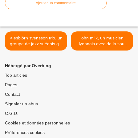
Ajouter un commentaire
< esbjörn svensson trio, un
john milk, un musicien
groupe de jazz suédois qui
lyonnais avec de la soul
fut actif de 1990 à 2008
américaine 60's, le funk des
année de la mort de son
70's et de l'afro-beat et un
meneur esbjörn svensson
zeste de jazz >
Hébergé par Overblog
Top articles
Pages
Contact
Signaler un abus
C.G.U.
Cookies et données personnelles
Préférences cookies