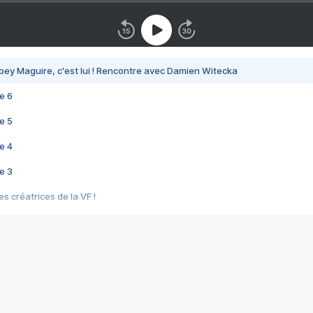
bey Maguire, c'est lui ! Rencontre avec Damien Witecka
e 6
e 5
e 4
e 3
s créatrices de la VF !
e 2
e 1
e Mektoub My Love arrive enfin ! Rencontre avec Shaïn Boumedine et Sal
i : après Toni en famille