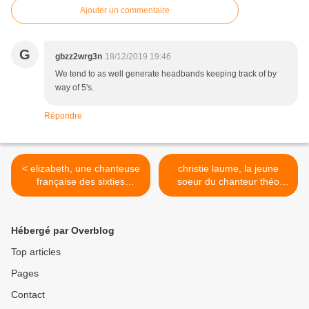
Ajouter un commentaire
G
gbzz2wrg3n
18/12/2019 19:46
We tend to as well generate headbands keeping track of by
way of 5's.
Répondre
< elizabeth, une chanteuse
christie laume, la jeune
française des sixties
soeur du chanteur théo
connue pour son titre
sarapo qui lui suggéra de
emblématique "je suis
se lancer dans la chanson >
sublime"
Hébergé par Overblog
Top articles
Pages
Contact