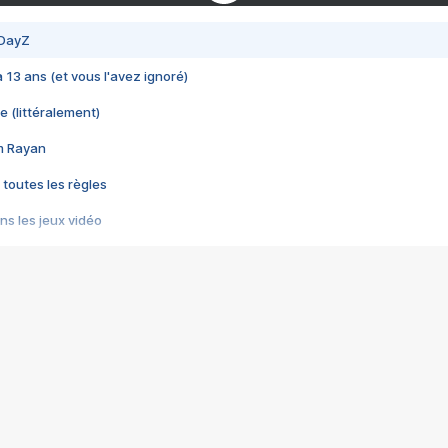
 DayZ
 a 13 ans (et vous l'avez ignoré)
e (littéralement)
im Rayan
 toutes les règles
s les jeux vidéo
us choquant de Rockstar ? - Le scandale BULLY
e plus moche de Steam
du RÊVE tourne au CAUCHEMAR
pendant 8 heures
it… à tort
umiliés par un jeu vidéo