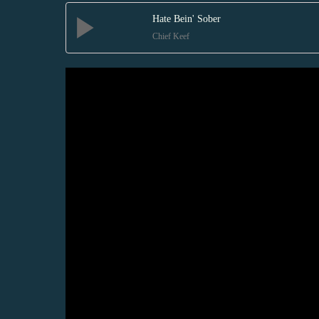
Hate Bein' Sober
Chief Keef