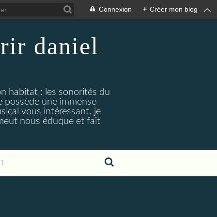
Connexion
+
Créer mon blog
rir daniel
n habitat : les sonorités du
. je possède une immense
cal vous intéressant. je
émeut nous éduque et fait
T