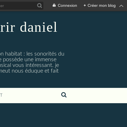
Connexion
+
Créer mon blog
rir daniel
n habitat : les sonorités du
. je possède une immense
cal vous intéressant. je
émeut nous éduque et fait
T