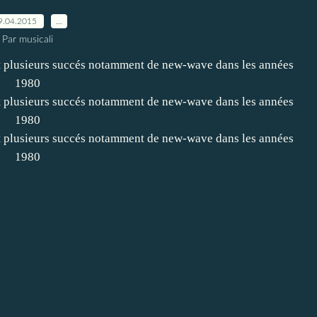
9.04.2015
…
Par musicali