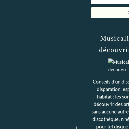
Musicali
découvri
Conseils d'un dis
disparation, es
habitat : les s
découvrir des art
sans aucune autr
discothèque, n'h
pour tel disqu