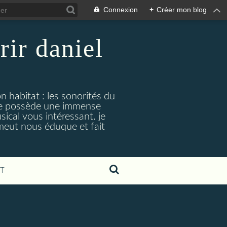
Connexion
+
Créer mon blog
rir daniel
n habitat : les sonorités du
. je possède une immense
cal vous intéressant. je
émeut nous éduque et fait
T