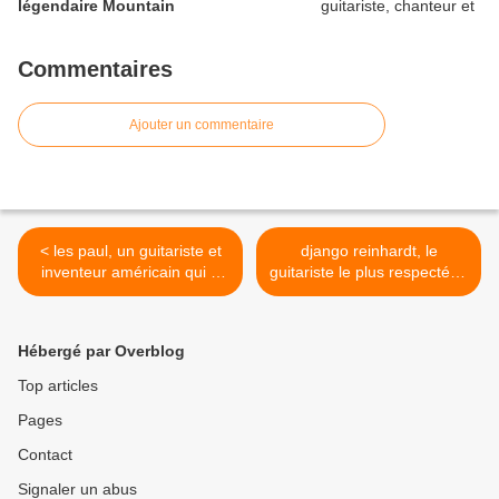
légendaire Mountain
Commentaires
Ajouter un commentaire
< les paul, un guitariste et
django reinhardt, le
inventeur américain qui a
guitariste le plus respecté et
joué un rôle important dans
influent de l'histoire du jazz,
le développement des
il donne naissance à un
guitares électriques à corps
style de jazz à part entière
Hébergé par Overblog
plein (solibody)
le jazz manouche >
Top articles
Pages
Contact
Signaler un abus