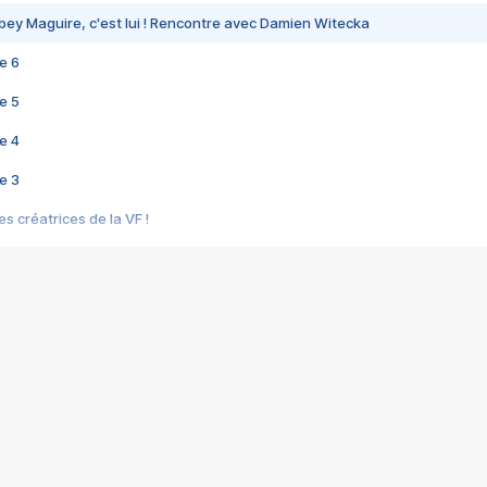
bey Maguire, c'est lui ! Rencontre avec Damien Witecka
e 6
e 5
e 4
e 3
s créatrices de la VF !
e 2
e 1
e Mektoub My Love arrive enfin ! Rencontre avec Shaïn Boumedine et Sal
i : après Toni en famille
elle réalise le bouleversant Dites lui que je l'aime
ais ! Rencontre autour de Vie privée de Rebecca Zlotowski