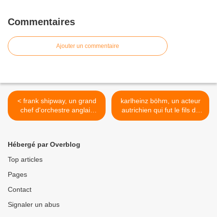
Commentaires
Ajouter un commentaire
< frank shipway, un grand
karlheinz böhm, un acteur
chef d'orchestre anglais
autrichien qui fut le fils de
disparu des suites d'un
karl böhm un père musicien
accident de la route
mondialement célèbre >
Hébergé par Overblog
Top articles
Pages
Contact
Signaler un abus