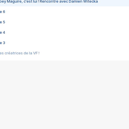
bey Maguire, c'est lui ! Rencontre avec Damien Witecka
e 6
e 5
e 4
e 3
s créatrices de la VF !
e 2
e 1
e Mektoub My Love arrive enfin ! Rencontre avec Shaïn Boumedine et Sal
i : après Toni en famille
elle réalise le bouleversant Dites lui que je l'aime
ais ! Rencontre autour de Vie privée de Rebecca Zlotowski
 de Marguerite, Grave... Rencontre avec Ella Rumpf