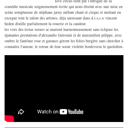
love circus tient par l'intrigue de sa
comédie musicale soigneusement écrite qui nous étreint avec une mise en
scène somptueuse de stéphane jarny mêlant chant et cirque et mettant en
exergue tout le talent des artistes, déja saisissant dans d.i.s.c.o vincent
heden distille parfaitement la rouerie et la candeur.
les voix des troise soeurs se marient harmonieusement sans éclipser les
épatantes prestations d'alexandre faitrouni et de maximilien pilippe, avec
ombre le fantôme rose et garance gèrent les folies bergère sans chercher à
connaitre l'amour, le retour de leur soeur violette bouleverse le quotidien.