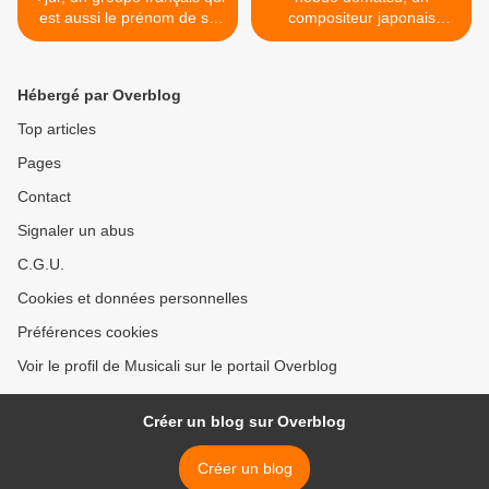
est aussi le prénom de sa
compositeur japonais
chanteuse d'origine
unanimement reconnu
catalane, un groupe né au
comme l'un des plus grands
hasard d'une rencontre
dans le domaine du jeu
Hébergé par Overblog
dans un théâtre
vidéo >
Top articles
Pages
Contact
Signaler un abus
C.G.U.
Cookies et données personnelles
Préférences cookies
Voir le profil de Musicali sur le portail Overblog
Créer un blog sur Overblog
Créer un blog