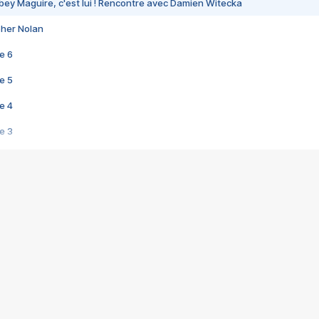
bey Maguire, c'est lui ! Rencontre avec Damien Witecka
pher Nolan
e 6
e 5
e 4
e 3
s créatrices de la VF !
e 2
e 1
e Mektoub My Love arrive enfin ! Rencontre avec Shaïn Boumedine et Sal
i : après Toni en famille
elle réalise le bouleversant Dites lui que je l'aime
ais ! Rencontre autour de Vie privée de Rebecca Zlotowski