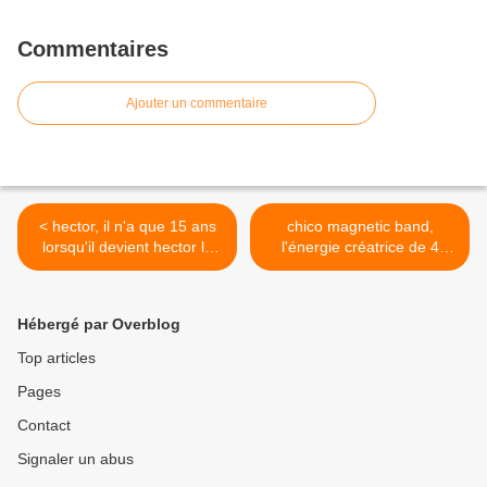
Commentaires
Ajouter un commentaire
< hector, il n'a que 15 ans
chico magnetic band,
lorsqu'il devient hector le
l'énergie créatrice de 4
chanteur flamboyant des
lyonnais en phase avec leur
mediators, il disparaît
temps et le répertoire de
subitement en cette fin de
jimi hendrix, spooky tooth et
Hébergé par Overblog
février 2020
autres tatse >
Top articles
Pages
Contact
Signaler un abus