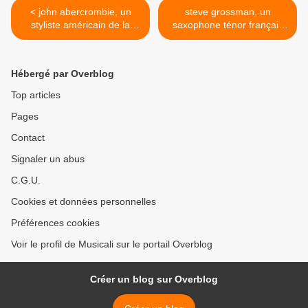
< john abercrombie, un
steve grossman, un
styliste américain de la
saxophone ténor français
guitare jazz qui joue aussi
qui fait penser à une
de la mandoline électrique
réincarnation de sonny
et de la guitare-synthétiseur
rollins et il meurt le 13 août
Hébergé par Overblog
2020 >
Top articles
Pages
Contact
Signaler un abus
C.G.U.
Cookies et données personnelles
Préférences cookies
Voir le profil de Musicali sur le portail Overblog
Créer un blog sur Overblog