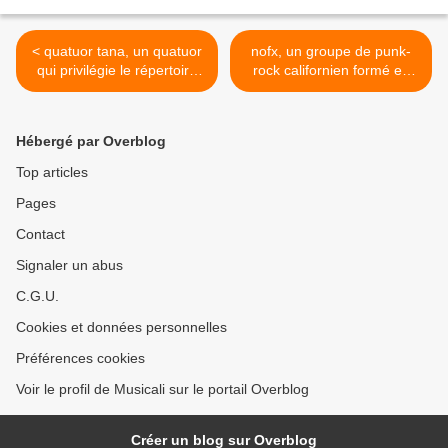
< quatuor tana, un quatuor
nofx, un groupe de punk-
qui privilégie le répertoire
rock californien formé en
moderne et contemporain
1983 qualifié par la presse
alternative de " funniest
band in rock and roll >
Hébergé par Overblog
Top articles
Pages
Contact
Signaler un abus
C.G.U.
Cookies et données personnelles
Préférences cookies
Voir le profil de Musicali sur le portail Overblog
Créer un blog sur Overblog