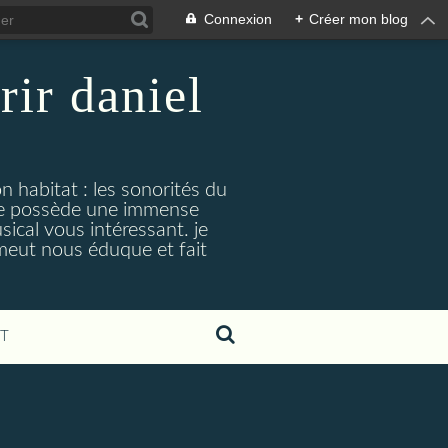
Connexion
+
Créer mon blog
rir daniel
n habitat : les sonorités du
. je possède une immense
cal vous intéressant. je
émeut nous éduque et fait
T