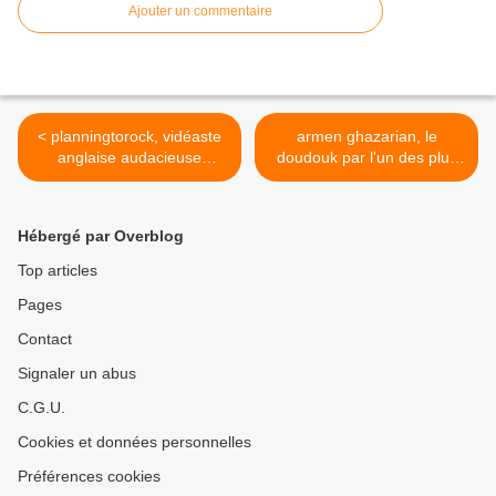
Ajouter un commentaire
< planningtorock, vidéaste
armen ghazarian, le
anglaise audacieuse
doudouk par l'un des plus
développant une électro
grands maitres d'arménie >
minimaliste
Hébergé par Overblog
Top articles
Pages
Contact
Signaler un abus
C.G.U.
Cookies et données personnelles
Préférences cookies