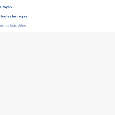
im Rayan
 toutes les règles
s les jeux vidéo
us choquant de Rockstar ? - Le scandale BULLY
e plus moche de Steam
du RÊVE tourne au CAUCHEMAR
pendant 8 heures
it… à tort
umiliés par un jeu vidéo
ire - Final Fantasy 8
ti un empire - Age of Empires
story DOFUS