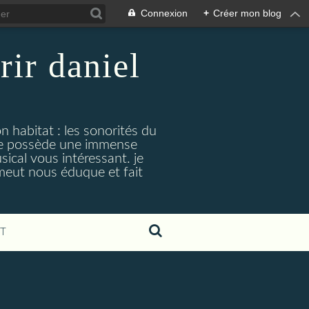
Connexion
+
Créer mon blog
rir daniel
n habitat : les sonorités du
. je possède une immense
cal vous intéressant. je
émeut nous éduque et fait
T