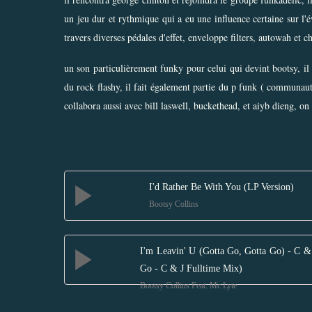
un jeu dur et rythmique qui a eu une influence certaine sur l'é
travers diverses pédales d'effet, enveloppe filters, autowah et c
un son particulièrement funky pour celui qui devint bootsy, il
du rock flashy, il fait également partie du p funk ( communaut
collabora aussi avec bill laswell, buckethead, et aiyb dieng, on l
I'd Rather Be With You (LP Version)
Bootsy Collins
I'm Leavin' U (Gotta Go, Gotta Go) - C &
Go - C & J Fulltime Mix)
Bootsy Collins Feat. Mc Lyte