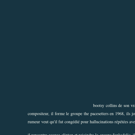
bootsy collins de son vr
compositeur, il forme le groupe the pacesetters en 1968, ils 
rumeur veut qu'il fut congédié pour hallucinations répétées avec
il rencontra george clinton et rejoindra le groupe funkadelic, i