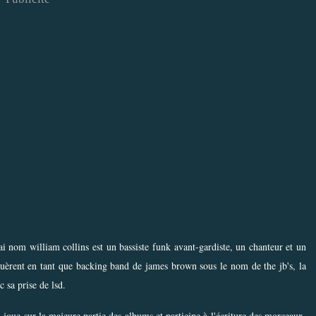
ai nom william collins est un bassiste funk avant-gardiste, un chanteur et un
jouèrent en tant que backing band de james brown sous le nom de the jb's, la
 sa prise de lsd.
l joue sur la majeure partie des albums et participe à l'écriture des morceaux,