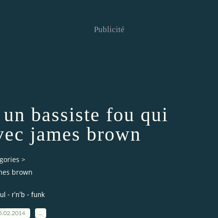
Publicité
 un bassiste fou qui
avec james brown
gories
>
ames brown
ul - r'n'b - funk
5.02.2014
…