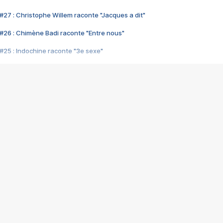
#27 : Christophe Willem raconte "Jacques a dit"
#26 : Chimène Badi raconte "Entre nous"
#25 : Indochine raconte "3e sexe"
#24 : Zaho raconte "C'est chelou"
#23 : Patrick Bruel raconte "Au café des délices"
#22 : Kyo raconte "Le chemin"
#21 : Nolwenn Leroy raconte "Cassé"
#20 : Patrick Hernandez raconte "Born to be alive"
#19 : Lorie raconte "Près de moi"
#18 : Michael Jones raconte "A nos actes manqués" (avec Jean-Jacque
#17 : Khaled raconte "Aïcha"
#16 : Corneille raconte "Parce qu'on vient de loin"