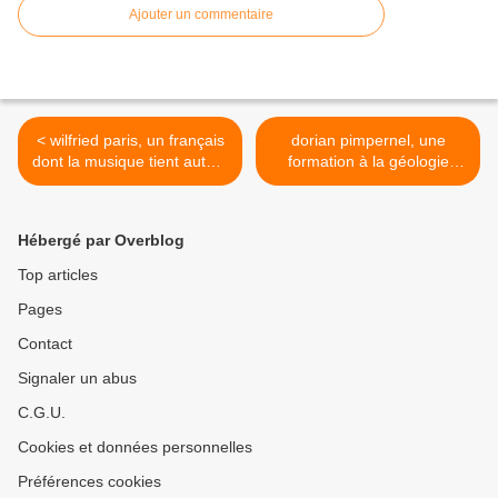
Ajouter un commentaire
< wilfried paris, un français
dorian pimpernel, une
dont la musique tient autant
formation à la géologie
du krautrock que du
nébuleuse, un groupe
polnareff
fétiche pour connaisseurs >
Hébergé par Overblog
Top articles
Pages
Contact
Signaler un abus
C.G.U.
Cookies et données personnelles
Préférences cookies